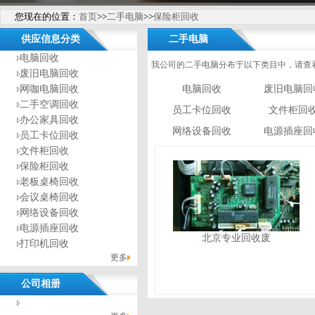
您现在的位置：
首页
>>
二手电脑
>>
保险柜回收
供应信息分类
二手电脑
电脑回收
我公司的二手电脑分布于以下类目中，请查
废旧电脑回收
网咖电脑回收
电脑回收
废旧电脑回
二手空调回收
员工卡位回收
文件柜回
办公家具回收
网络设备回收
电源插座回
员工卡位回收
文件柜回收
保险柜回收
老板桌椅回收
会议桌椅回收
网络设备回收
电源插座回收
北京专业回收废
打印机回收
更多
公司相册
没有相册分类！