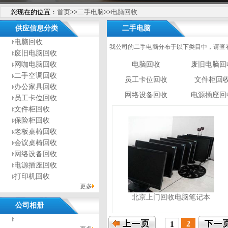
您现在的位置：
首页
>>
二手电脑
>>
电脑回收
供应信息分类
二手电脑
电脑回收
我公司的二手电脑分布于以下类目中，请查
废旧电脑回收
网咖电脑回收
电脑回收
废旧电脑回
二手空调回收
员工卡位回收
文件柜回
办公家具回收
网络设备回收
电源插座回
员工卡位回收
文件柜回收
保险柜回收
老板桌椅回收
会议桌椅回收
网络设备回收
电源插座回收
打印机回收
更多
北京上门回收电脑笔记本
公司相册
没有相册分类！
2
1